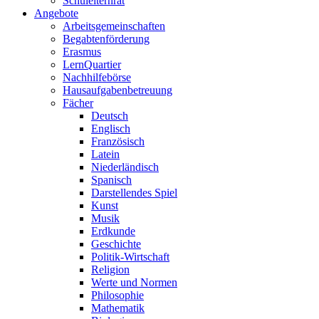
Schulelternrat
Angebote
Arbeitsgemeinschaften
Begabtenförderung
Erasmus
LernQuartier
Nachhilfebörse
Hausaufgabenbetreuung
Fächer
Deutsch
Englisch
Französisch
Latein
Niederländisch
Spanisch
Darstellendes Spiel
Kunst
Musik
Erdkunde
Geschichte
Politik-Wirtschaft
Religion
Werte und Normen
Philosophie
Mathematik