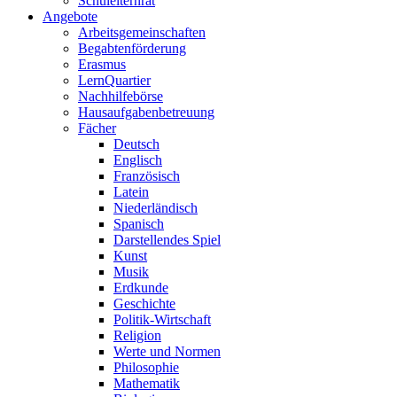
Schulelternrat
Angebote
Arbeitsgemeinschaften
Begabtenförderung
Erasmus
LernQuartier
Nachhilfebörse
Hausaufgabenbetreuung
Fächer
Deutsch
Englisch
Französisch
Latein
Niederländisch
Spanisch
Darstellendes Spiel
Kunst
Musik
Erdkunde
Geschichte
Politik-Wirtschaft
Religion
Werte und Normen
Philosophie
Mathematik