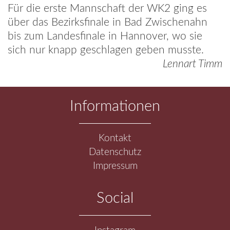
Für die erste Mannschaft der WK2 ging es
über das Bezirksfinale in Bad Zwischenahn
bis zum Landesfinale in Hannover, wo sie
sich nur knapp geschlagen geben musste.
Lennart Timm
Informationen
Navigation
Kontakt
überspringen
Datenschutz
Impressum
Social
Navigation