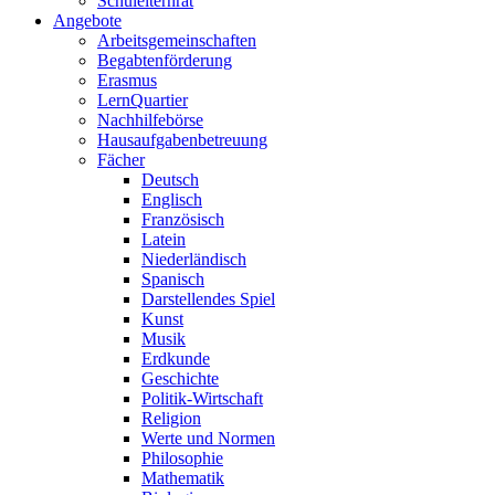
Schulelternrat
Angebote
Arbeitsgemeinschaften
Begabtenförderung
Erasmus
LernQuartier
Nachhilfebörse
Hausaufgabenbetreuung
Fächer
Deutsch
Englisch
Französisch
Latein
Niederländisch
Spanisch
Darstellendes Spiel
Kunst
Musik
Erdkunde
Geschichte
Politik-Wirtschaft
Religion
Werte und Normen
Philosophie
Mathematik